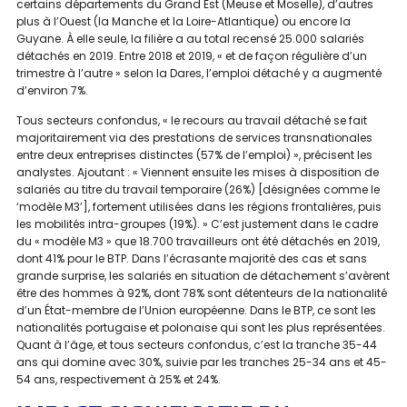
certains départements du Grand Est (Meuse et Moselle), d’autres
plus à l’Ouest (la Manche et la Loire-Atlantique) ou encore la
Guyane. À elle seule, la filière a au total recensé 25.000 salariés
détachés en 2019. Entre 2018 et 2019, « et de façon régulière d’un
trimestre à l’autre » selon la Dares, l’emploi détaché y a augmenté
d’environ 7%.
Tous secteurs confondus, « le recours au travail détaché se fait
majoritairement via des prestations de services transnationales
entre deux entreprises distinctes (57% de l’emploi) », précisent les
analystes. Ajoutant : « Viennent ensuite les mises à disposition de
salariés au titre du travail temporaire (26%) [désignées comme le
‘modèle M3’], fortement utilisées dans les régions frontalières, puis
les mobilités intra-groupes (19%). » C’est justement dans le cadre
du « modèle M3 » que 18.700 travailleurs ont été détachés en 2019,
dont 41% pour le BTP. Dans l’écrasante majorité des cas et sans
grande surprise, les salariés en situation de détachement s’avèrent
être des hommes à 92%, dont 78% sont détenteurs de la nationalité
d’un État-membre de l’Union européenne. Dans le BTP, ce sont les
nationalités portugaise et polonaise qui sont les plus représentées.
Quant à l’âge, et tous secteurs confondus, c’est la tranche 35-44
ans qui domine avec 30%, suivie par les tranches 25-34 ans et 45-
54 ans, respectivement à 25% et 24%.