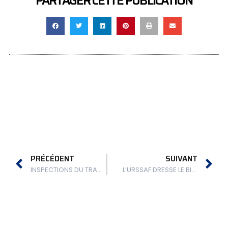
PARTAGER CETTE PUBLICATION
PRÉCÉDENT
SUIVANT
INSPECTIONS DU TRAVAIL DANS LE BTP : LES CHIFFRES DE 2020
L’URSSAF DRESSE LE BILAN DE LA LUTTE CONTRE LE TRAVAIL DISSIMULÉ