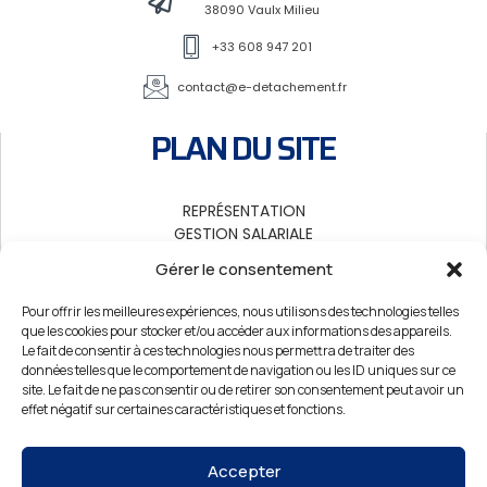
38090 Vaulx Milieu
+33 608 947 201
contact@e-detachement.fr
PLAN DU SITE
REPRÉSENTATION
GESTION SALARIALE
MISSIONS
Gérer le consentement
LÉGISLATION DES PAYS
ACTUALITÉS
Pour offrir les meilleures expériences, nous utilisons des technologies telles
CONTACT
que les cookies pour stocker et/ou accéder aux informations des appareils.
Le fait de consentir à ces technologies nous permettra de traiter des
données telles que le comportement de navigation ou les ID uniques sur ce
AUTRE ACTIVITÉ
site. Le fait de ne pas consentir ou de retirer son consentement peut avoir un
effet négatif sur certaines caractéristiques et fonctions.
Découvrez notre activité d’obligation de vigilance à destination des donneurs
d’ordre et maîtres d’ouvrage en proposant l’intervention d’une équipe e
Accepter
spécialistes du droit européen.