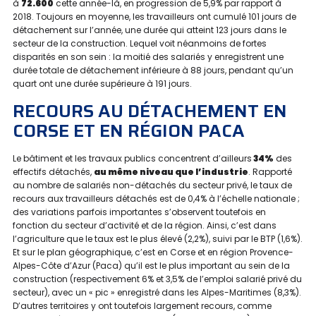
à
72.600
cette année-là, en progression de 5,9% par rapport à
2018. Toujours en moyenne, les travailleurs ont cumulé 101 jours de
détachement sur l’année, une durée qui atteint 123 jours dans le
secteur de la construction. Lequel voit néanmoins de fortes
disparités en son sein : la moitié des salariés y enregistrent une
durée totale de détachement inférieure à 88 jours, pendant qu’un
quart ont une durée supérieure à 191 jours.
RECOURS AU DÉTACHEMENT EN
CORSE ET EN RÉGION PACA
Le bâtiment et les travaux publics concentrent d’ailleurs
34%
des
effectifs détachés,
au même niveau que l’industrie
. Rapporté
au nombre de salariés non-détachés du secteur privé, le taux de
recours aux travailleurs détachés est de 0,4% à l’échelle nationale ;
des variations parfois importantes s’observent toutefois en
fonction du secteur d’activité et de la région. Ainsi, c’est dans
l’agriculture que le taux est le plus élevé (2,2%), suivi par le BTP (1,6%).
Et sur le plan géographique, c’est en Corse et en région Provence-
Alpes-Côte d’Azur (Paca) qu’il est le plus important au sein de la
construction (respectivement 6% et 3,5% de l’emploi salarié privé du
secteur), avec un « pic » enregistré dans les Alpes-Maritimes (8,3%).
D’autres territoires y ont toutefois largement recours, comme